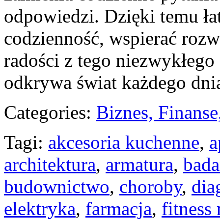
odpowiedzi. Dzięki temu ł
codzienność, wspierać rozwó
radości z tego niezwykłego
odkrywa świat każdego dni
Categories:
Biznes, Finans
Tagi:
akcesoria kuchenne
,
a
architektura
,
armatura
,
bada
budownictwo
,
choroby
,
dia
elektryka
,
farmacja
,
fitness