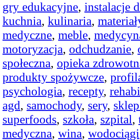
gry edukacyjne
,
instalacje
kuchnia
,
kulinaria
,
materia
medyczne
,
meble
,
medycyn
motoryzacja
,
odchudzanie
,
społeczna
,
opieka zdrowotn
produkty spożywcze
,
profi
psychologia
,
recepty
,
rehabi
agd
,
samochody
,
sery
,
skle
superfoods
,
szkoła
,
szpital
,
medyczna
,
wina
,
wodociągi