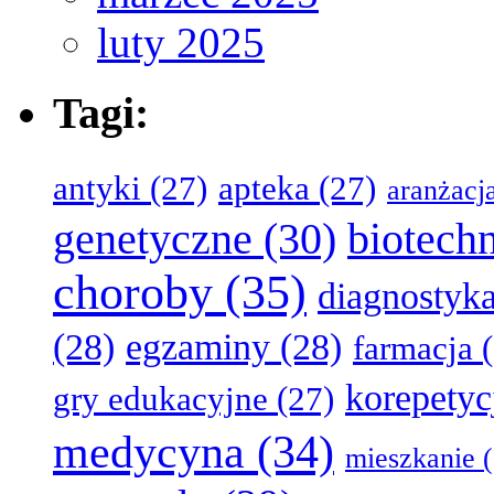
luty 2025
Tagi:
antyki
(27)
apteka
(27)
aranżacj
genetyczne
(30)
biotech
choroby
(35)
diagnostyk
(28)
egzaminy
(28)
farmacja
(
korepetyc
gry edukacyjne
(27)
medycyna
(34)
mieszkanie
(